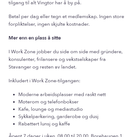
tilgang til alt Vingtor har å by på.
Betal per dag eller tegn et medlemskap. Ingen store
forpliktelser, ingen skjulte kostnader.
Mer enn en plass å sitte
I Work Zone jobber du side om side med gründere,
konsulenter, frilansere og vekstselskaper fra
Stavanger og resten av landet.
Inkludert i Work Zone-tilgangen:
Moderne arbeidsplasser med raskt nett
Møterom og telefonbokser
Kafe, lounge og mediastudio
Sykkelparkering, garderobe og dusj
Rabattert lunsj og kaffe
Åpent 7 dager i uken, 08.00 til 20.00. Børehaugen 1,