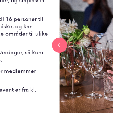
ner, og ståplasser
l 16 personer til
iske, og kan
ke områder til ulike
 hverdager, så kom
.
. For medlemmer
event er fra kl.